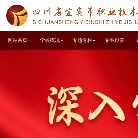
网站首页
学校概况
专题专栏
专业设置
学校简介
教学工作诊改
人文教育系
教学动态
德育园地
党建动态
质量年度报告
招生简章
职普融通
学校荣誉
教研教改
共青团之窗
学习贯彻党的二十大精神
就业动态
职教高考
学前教育系
培训鉴定
投诉建议
组织结构
技能竞赛
校企合作
出国留学
学生天地
五育并举主题讲堂
现代服务系
收费公示
党风廉政
校园环境
教师风采
优秀毕业生
艺体特长
其他公示
文化旅游
技