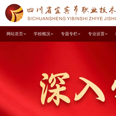
网站首页
学校概况
专题专栏
专业设置
学校简介
教学工作诊改
人文教育系
教学动态
德育园地
党建动态
质量年度报告
招生简章
职普融通
学校荣誉
教研教改
共青团之窗
学习贯彻党的二十大精神
就业动态
职教高考
学前教育系
培训鉴定
投诉建议
组织结构
技能竞赛
校企合作
出国留学
学生天地
五育并举主题讲堂
现代服务系
收费公示
党风廉政
校园环境
教师风采
优秀毕业生
艺体特长
其他公示
文化旅游
技