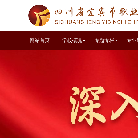
网站首页
学校概况
专题专栏
专业
学校简介
教学工作诊改
人文教育系
教学动态
德育园地
党建动态
质量年度报告
招生简章
职普融通
学校荣誉
教研教改
共青团之窗
学习贯彻党的二十大精神
就业动态
职教高考
学前教育系
培训鉴定
投诉建议
组织结构
技能竞赛
校企合作
出国留学
学生天地
五育并举主题讲
现代服务系
收费公示
党风
校园
教师
优秀
艺体