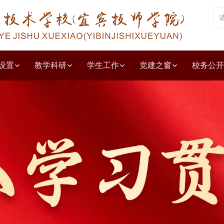
设置
教学科研
学生工作
党建之窗
校务公开
堂
廉政
环境
风采
毕业生
特长
其他公示
文化旅游系
技能，让生活更美好
学校视频
教学成果奖申报
五年制大专
职业院校管理水平提升行动计划
信息工程系
联系我们
技师学院
工业机器人应用与维护示范专业建
汽车工程系
中职教育
智能制造系